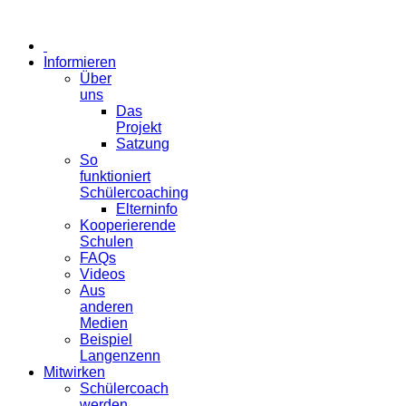
Informieren
Über
uns
Das
Projekt
Satzung
So
funktioniert
Schülercoaching
Elterninfo
Kooperierende
Schulen
FAQs
Videos
Aus
anderen
Medien
Beispiel
Langenzenn
Mitwirken
Schülercoach
werden